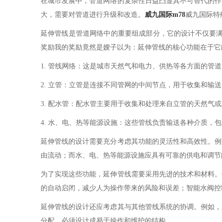
在城市发展中，管道网络的复杂性日益凸显其不可替代的作
大，需要对管道进行升级和改造。
威九国际m78
威九国际特
延伸管线是管道网络中的重要组成部分，它的设计不仅要
奖励我的奖励竟然是嫂子以为：延伸管线的核心功能在于它
1. 管线网络：这是城市天然气和电力、供热等各方面的
2. 立管：立管是连接不同管网的中间节点，用于收集和输
3. 配水管：配水管主要用于收集和处理来自立管的天然
4. 水、电、热等能源设施：这些管线负责输送各种介质
延伸管线的设计需要充分考虑其功能的灵活性和高效性。例
由流动；而水、电、热等能源设施应具有可靠的供电和调节
为了实现这些功能，延伸管线需要采用先进的技术和材料。
的自动启闭，减少人为操作带来的风险和误差；智能水阀控
延伸管线的设计还应考虑其与其他管线系统的协调。例如，
分配，必须设计成易于操作和维护的结构。